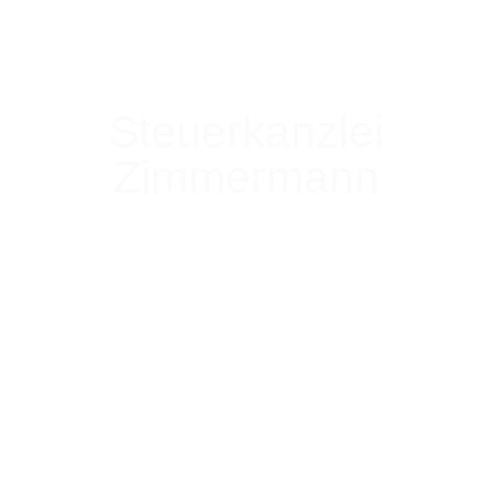
Steuerkanzlei
Zimmermann​​
Wir machen Steuern einfach – für Sie
und Ihr Unternehmen. Mehr Zeit für Ihr
Geschäft. Weniger Sorgen um Ihre
Steuern. Wir kümmern uns darum –
persönlich, kompetent, seit 1997.​
BERATUNG ANFRAGEN